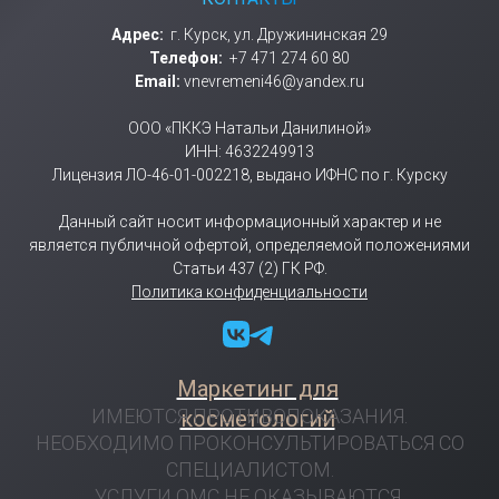
Адрес:
г. Курск, ул. Дружининская 29
Телефон:
+7 471 274 60 80
Email:
vnevremeni46@yandex.ru
ООО «ПККЭ Натальи Данилиной»
ИНН: 4632249913
Лицензия ЛО-46-01-002218, выдано ИФНС по г. Курску
Данный сайт носит информационный характер и не
является публичной офертой, определяемой положениями
Статьи 437 (2) ГК РФ.
Политика конфиденциальности
Маркетинг для
ИМЕЮТСЯ ПРОТИВОПОКАЗАНИЯ.
косметологий
НЕОБХОДИМО ПРОКОНСУЛЬТИРОВАТЬСЯ СО
СПЕЦИАЛИСТОМ.
УСЛУГИ ОМС НЕ ОКАЗЫВАЮТСЯ.